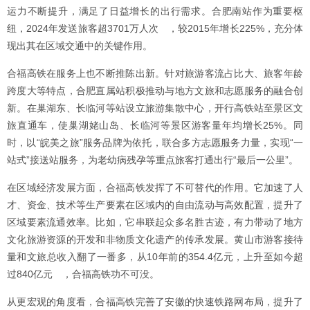
运力不断提升，满足了日益增长的出行需求。合肥南站作为重要枢
纽，2024年发送旅客超3701万人次 ，较2015年增长225%，充分体
现出其在区域交通中的关键作用。
合福高铁在服务上也不断推陈出新。针对旅游客流占比大、旅客年龄
跨度大等特点，合肥直属站积极推动与地方文旅和志愿服务的融合创
新。在巢湖东、长临河等站设立旅游集散中心，开行高铁站至景区文
旅直通车，使巢湖姥山岛、长临河等景区游客量年均增长25%。同
时，以“皖美之旅”服务品牌为依托，联合多方志愿服务力量，实现“一
站式”接送站服务，为老幼病残孕等重点旅客打通出行“最后一公里”。
在区域经济发展方面，合福高铁发挥了不可替代的作用。它加速了人
才、资金、技术等生产要素在区域内的自由流动与高效配置，提升了
区域要素流通效率。比如，它串联起众多名胜古迹，有力带动了地方
文化旅游资源的开发和非物质文化遗产的传承发展。黄山市游客接待
量和文旅总收入翻了一番多，从10年前的354.4亿元，上升至如今超
过840亿元 ，合福高铁功不可没。
从更宏观的角度看，合福高铁完善了安徽的快速铁路网布局，提升了