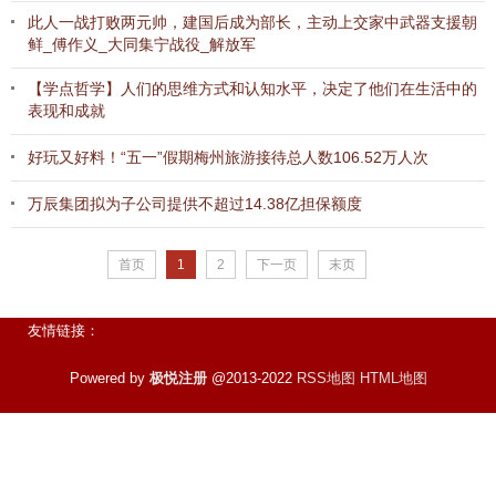
此人一战打败两元帅，建国后成为部长，主动上交家中武器支援朝
鲜_傅作义_大同集宁战役_解放军
【学点哲学】人们的思维方式和认知水平，决定了他们在生活中的
表现和成就
好玩又好料！“五一”假期梅州旅游接待总人数106.52万人次
万辰集团拟为子公司提供不超过14.38亿担保额度
首页
1
2
下一页
末页
友情链接：
Powered by
极悦注册
@2013-2022
RSS地图
HTML地图