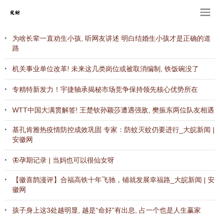
为啥长辈一直劝生小孩, 听网友讲述 明白结婚生小孩才是正确的道
路
机关事业单位改革! 未来这几类岗位或被取消编制, 铁饭碗没了
专精特新发力！宇捷轴承揭秘市场竞争保持领先核心优势所在
WTT中国大满贯解签! 王楚钦孙颖莎遭遇强敌, 樊振东两位队友相遇
基孔肯雅热疫情防控成效巩固 专家：防蚊灭蚊仍要进行_大皖新闻 |
安徽网
🦋孕期记录 | 当妈也可以很仙女呀
【徽喜鹊漫评】合福高铁十年飞驰，铺就发展幸福路_大皖新闻 | 安
徽网
孩子身上这3处越明显, 越是“命好”有出息, 占一个也是人生赢家